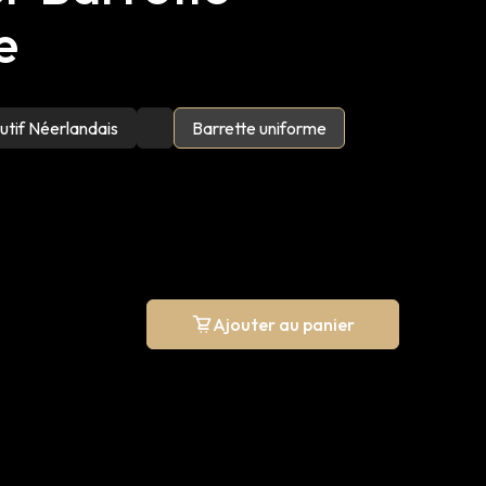
e
utif Néerlandais
Barrette uniforme
Ajouter au panier