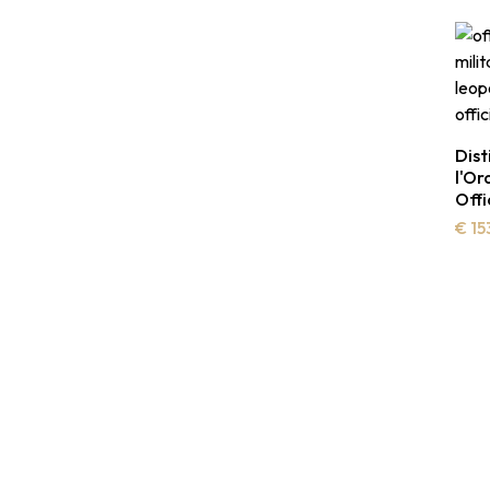
Dist
l'Or
Offi
€ 15
Contactez-nous ou dem