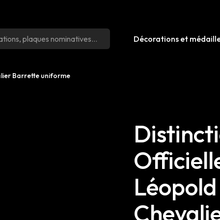
Décorations et médaill
alier Barrette uniforme
Distinct
Officiel
Léopold 
Chevalie