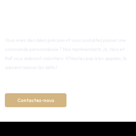
Contactez-nous ou demandez une
offre
Vous avez des idées précises et vous souhaitez passer une
commande personnalisée ? Nos représentants Jo, Nico et
Raf vous aideront volontiers. N’hésitez pas à les appeler, ils
adorent relever les défis !
→ +32 (0)14 50 79 10
Contactez-nous