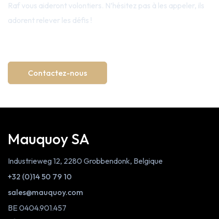
Raf vous aideront volontiers. N’hésitez pas à les appeler, ils
adorent relever les défis !
→ +32 (0)14 50 79 10
Contactez-nous
Mauquoy SA
Industrieweg 12, 2280 Grobbendonk, Belgique
+32 (0)14 50 79 10
sales@mauquoy.com
BE 0404.901.457