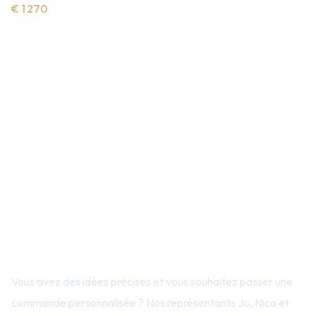
€ 1 270
Contactez-nous ou demandez une
offre
Vous avez des idées précises et vous souhaitez passer une
commande personnalisée ? Nos représentants Jo, Nico et